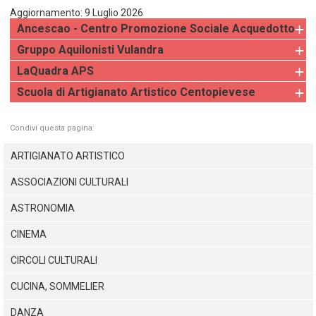
TEMPO LIBERO E SPORT
RAPPORTI UTENZA
Aggiornamento: 9 Luglio 2026
Coordinamento Provinciale Ferrarese Informagiovani
Ancescao - Centro Promozione Sociale Acquedotto
SOCIALE
Gruppo Aquilonisti Vulandra
LaQuadra APS
Scuola di Artigianato Artistico Centopievese
Condivi questa pagina:
ARTIGIANATO ARTISTICO
ASSOCIAZIONI CULTURALI
ASTRONOMIA
CINEMA
CIRCOLI CULTURALI
CUCINA, SOMMELIER
DANZA