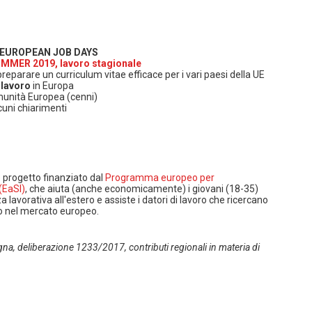
 EUROPEAN JOB DAYS
MMER 2019, lavoro stagionale
eparare un curriculum vitae efficace per i vari paesi della UE
 lavoro
in Europa
munità Europea (cenni)
cuni chiarimenti
 progetto finanziato dal
Programma europeo per
(EaSI)
, che aiuta (anche economicamente) i giovani (18-35)
lavorativa all'estero e assiste i datori di lavoro che ricercano
lo nel mercato europeo.
na, deliberazione 1233/2017, contributi regionali in materia di