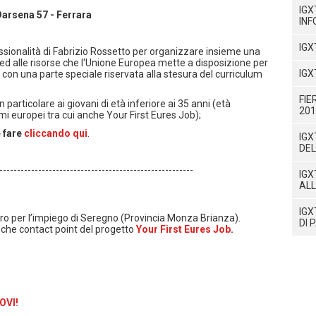
IGX
 Darsena 57 - Ferrara
INF
IGX
sionalità di Fabrizio Rossetto per organizzare insieme una
o ed alle risorse che l'Unione Europea mette a disposizione per
IGX
, con una parte speciale riservata alla stesura del curriculum
FIE
n particolare ai giovani di età inferiore ai 35 anni (età
201
 europei tra cui anche Your First Eures Job);
e fare
cliccando qui
.
IGX
DE
-------------------------------------------------------
IGX
ALL
IGX
tro per l’impiego di Seregno (Provincia Monza Brianza).
DI 
nche contact point del progetto
Your First Eures Job
.
OVI!