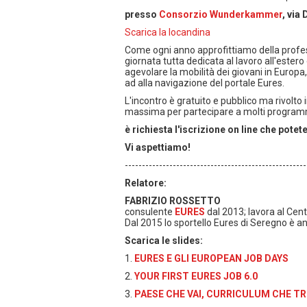
presso
Consorzio Wunderkammer
, via
Scarica la locandina
Come ogni anno approfittiamo della profes
giornata tutta dedicata al lavoro all'ester
agevolare la mobilità dei giovani in Europa
ad alla navigazione del portale Eures.
L'incontro è gratuito e pubblico ma rivolto i
massima per partecipare a molti programmi
è richiesta l'iscrizione on line che potet
Vi aspettiamo!
-----------------------------------------------------
Relatore:
FABRIZIO ROSSETTO
consulente
EURES
dal 2013; lavora al Cen
Dal 2015 lo sportello Eures di Seregno è a
Scarica le slides:
1.
EURES E GLI EUROPEAN JOB DAYS
2.
YOUR FIRST EURES JOB 6.0
3.
PAESE CHE VAI, CURRICULUM CHE TR