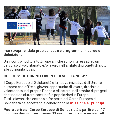
TEMPO LIBERO E SPORT
RAPPORTI UTENZA
Coordinamento Provinciale Ferrarese Informagiovani
SOCIALE
marzo/aprile: data precisa, sede e programma in corso di
definizione
Un incontro rivolto a tutti i giovani che sono interessati ad un
percorso di volontariato e/o lavoro nell'ambito di progetti di aiuto
alle comunità locali.
CHE COS'E' IL CORPO EUROPEO DI SOLIDARIETA'?
Il Corpo Europeo di Solidarietà è la nuova iniziativa dell'Unione
europea che offre ai giovani opportunità di lavoro, tirocinio e
volontariato, nel proprio Paese o all'estero, nell'ambito di progetti
destinati ad aiutare comunità o popolazioni in Europa.
Tutti i giovani che entrano a far parte del Corpo Europeo di
Solidarietà ne accettano e condividono la
missione e i principi
.
Puoi aderire al Corpo Europeo di Solidarietà a partire dai 17
anni, ma devi averne almeno 18 per poter iniziare un progetto.