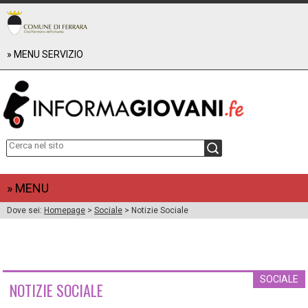
» MENU SERVIZIO
RAPPORTO UTENZA 2024
RAPPORTO UTENZA 2023
RAPPORTO UTENZA 2022
+
CHI SIAMO
about us
+
EVENTI E PROGETTI
Reclami, suggerimenti e apprezzamenti
WEBINARXTE
+
COORDINAMENTO PROVINCIALE FERRARESE INFORMAGIOVANI
FUTURO POSSIBILE
Informagiovani - Unione delle Valli e delizie (Argenta)
+
DOWNLOAD
» MENU
Informagiovani - Comune di Bondeno
BENVENUTI A FERRARA (2019)
Dove sei:
Homepage
>
Sociale
> Notizie Sociale
Informagiovani - Comune di Cento
Cercare lavoro (2020)
LAVORO
Informagiovani - Comune di Codigoro
Le Guide alle Professioni
Informagiovani - Comune di Comacchio
GUIDA ALLA SALUTE (2019)
FORMAZIONE
Informagiovani - Comune di Mesola
ECOguida (2017)
ESTERO
Informagiovani - Comune di Vigarano M.
Guida Vacanze (2016)
SOCIALE
NOTIZIE SOCIALE
CARTA DEL SERVIZIO