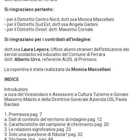
Si ringraziano pertanto:
- per il Distretto Centro Nord, dott.ssa Monica Mascellani
- per il Distretto Sud Est, dott.ssa Angela Garbini
- per il Distretto Ovest: dott. Massimo Cornale
Si ringraziano per i contributi all'indagine:
dott.ssa
Laura Lepore
, Ufficio alunni stranieri dell'Istituzione dei
servizi scolastici ed educativi del Comune di Ferrara
dott.
Alberto Urro
, referente AUSL di Promeco
La copertina è stata realizzata da
Monica Mascellani
INDICE
Introduzioni
a cura del Vicesindaco e Assessore a Cultura Turismo e Giovani
Massimo Maisto e della Direttrice Generale Azienda USL Paola
Bardasi
1. Premessa pag. 7
a. Dati di contesto del territorio di indagine pag. 12
b. Caratteristiche del campione di riferimento pag. 20
2. Le relazioni significative pag. 23
3. Solo una questione di fiducia? pag. 32
4. Sto bene, ma… pag. 44