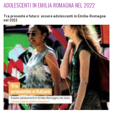
TEMPO LIBERO E SPORT
RAPPORTI UTENZA
ADOLESCENTI IN EMILIA ROMAGNA NEL 2022
Coordinamento Provinciale Ferrarese Informagiovani
SOCIALE
Tra presente e futuro: essere adolescenti in Emilia-Romagna
nel 2022